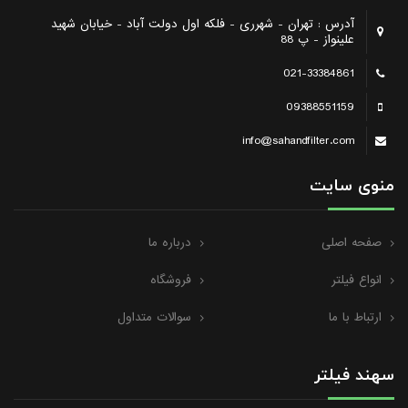
آدرس : تهران - شهرری - فلکه اول دولت آباد - خیابان شهید
علینواز - پ 88
021-33384861
09388551159
info@sahandfilter.com
منوی سایت
صفحه اصلی
درباره ما
انواع فیلتر
فروشگاه
ارتباط با ما
سوالات متداول
سهند فیلتر