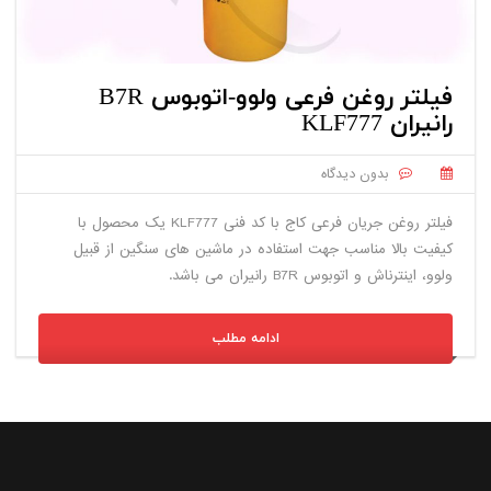
فیلتر روغن فرعی ولوو-اتوبوس B7R
رانیران KLF777
بدون دیدگاه
فیلتر روغن جریان فرعی کاج با کد فنی KLF777 یک محصول با
کیفیت بالا مناسب جهت استفاده در ماشین های سنگین از قبیل
ولوو، اینترناش و اتوبوس B7R رانیران می باشد.
ادامه مطلب