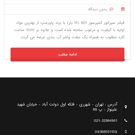
بدون دیدگاه
فیلتر سپراتور کمپرسور 825 (14 بار) با برند پاورسپ از بهترین مواد
اولیه با کیفیت و مرغوب ساخته شده است و علاوه بر 1000 ساعت
کارد مطلوب به همراه یک جفت واشر آب بندی عرضه می گردد.
ادامه مطلب
آدرس : تهران - شهرری - فلکه اول دولت آباد - خیابان شهید
علینواز - پ 88
021-33384861
09388551159