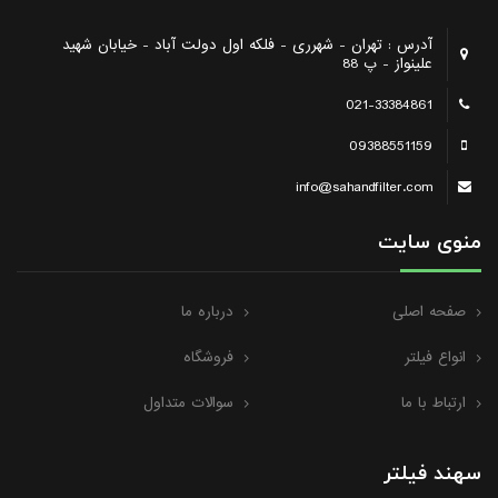
آدرس : تهران - شهرری - فلکه اول دولت آباد - خیابان شهید
علینواز - پ 88
021-33384861
09388551159
info@sahandfilter.com
منوی سایت
صفحه اصلی
درباره ما
انواع فیلتر
فروشگاه
ارتباط با ما
سوالات متداول
سهند فیلتر