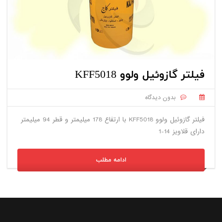
فیلتر گازوئیل ولوو KFF5018
بدون دیدگاه
فیلتر گازوئیل ولوو KFF5018 با ارتفاع 178 میلیمتر و قطر 94 میلیمتر
دارای قلاویز 14-1
ادامه مطلب