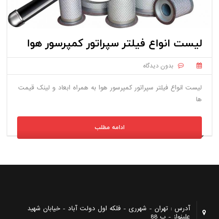
لیست انواع فیلتر سپراتور کمپرسور هوا
بدون دیدگاه
لیست انواع فیلتر سپراتور کمپرسور هوا به همراه ابعاد و لینک قیمت
ها
ادامه مطلب
آدرس : تهران - شهرری - فلکه اول دولت آباد - خیابان شهید
علینواز - پ 88