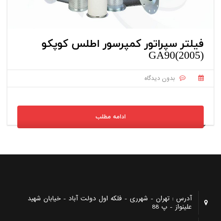
فیلتر سپراتور کمپرسور اطلس کوپکو
GA90(2005)
بدون دیدگاه
ادامه مطلب
آدرس : تهران - شهرری - فلکه اول دولت آباد - خیابان شهید
علینواز - پ 88