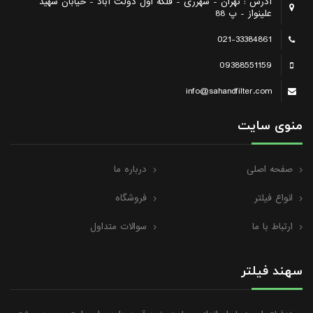
آدرس : تهران - شهرری - فلکه اول دولت آباد - خیابان شهید
علینواز - پ 88
021-33384861
09388551159
info@sahandfilter.com
منوی سایت
صفحه اصلی
درباره ما
انواع فیلتر
فروشگاه
ارتباط با ما
سوالات متداول
سهند فیلتر