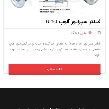
فیلتر سپراتور آلوپ B250
بدون دیدگاه
فیلتر سپراتور (seprator) به معنای جداکننده است و در کمپرسور های
صنعتی و معدنی وظیفه جدا کردن ذرات مایع روغن را از هوا بر عهده
دارند.
ادامه مطلب