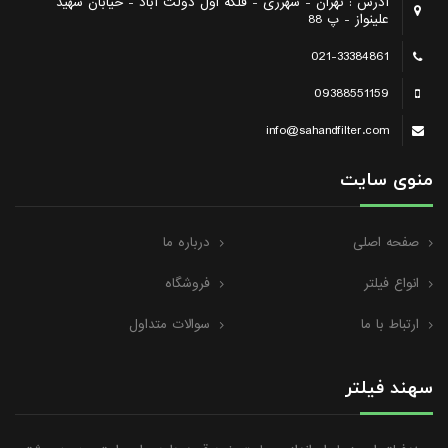
آدرس : تهران - شهرری - فلکه اول دولت آباد - خیابان شهید
علینواز - پ 88
021-33384861
09388551159
info@sahandfilter.com
منوی سایت
صفحه اصلی
درباره ما
انواع فیلتر
فروشگاه
ارتباط با ما
سوالات متداول
سهند فیلتر