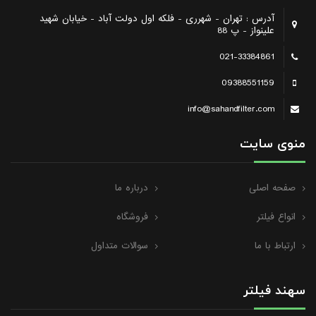
آدرس : تهران - شهرری - فلکه اول دولت آباد - خیابان شهید
علینواز - پ 88
021-33384861
09388551159
info@sahandfilter.com
منوی سایت
صفحه اصلی
درباره ما
انواع فیلتر
فروشگاه
ارتباط با ما
سوالات متداول
سهند فیلتر