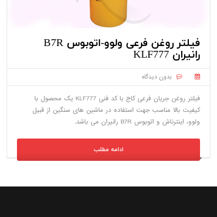
فیلتر روغن فرعی ولوو-اتوبوس B7R
رانیران KLF777
بدون دیدگاه
فیلتر روغن جریان فرعی کاج با کد فنی KLF777 یک محصول با
کیفیت بالا مناسب جهت استفاده در ماشین های سنگین از قبیل
ولوو، اینترناش و اتوبوس B7R رانیران می باشد.
ادامه مطلب