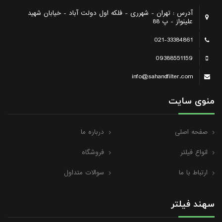
آدرس : تهران - شهرری - فلکه اول دولت آباد - خیابان شهید
علینواز - پ 88
021-33384861
09388551159
info@sahandfilter.com
منوی سایت
صفحه اصلی
درباره ما
انواع فیلتر
فروشگاه
ارتباط با ما
سوالات متداول
سهند فیلتر