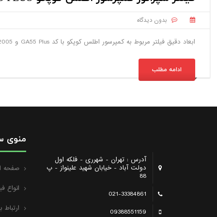
بدون دیدگاه
ابعاد دقیق فیلتر مربوط به کمپرسور اطلس کوپکو با کد GA55 Plus و GA90 from 2005 به همراه کد شرکت های سازنده دیگر و یک برند با کیفیت .
ادامه مطلب
منوی س
آدرس : تهران - شهرری - فلکه اول
دولت آباد - خیابان شهید علینواز - پ
صفحه ا
88
انواع فی
021-33384861
ارتباط با
09388551159