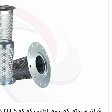
فیلتر گازوئیل
فیلتر هوا
فیلتر سپراتور کمپرسور اطلس کوپکو GA55 PLUS