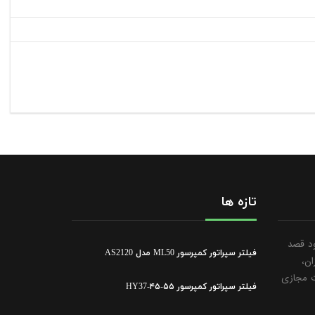
تازه ها
ود قصد
فیلتر سپراتور کمپرسور ML50 مدل AS2120
ان،
ت مجازی
فیلتر سپراتور کمپرسور ۵۵-۴۵-HY37