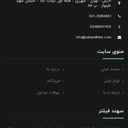
آدرس : تهران - شهرری - فلکه اول دولت آباد - خیابان شهید
علینواز - پ 88
021-33384861
09388551159
info@sahandfilter.com
منوی سایت
صفحه اصلی
درباره ما
انواع فیلتر
فروشگاه
ارتباط با ما
سوالات متداول
سهند فیلتر