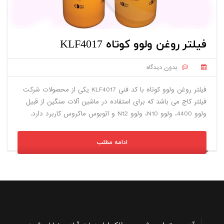
فیلتر روغن ولوو کوتاه KLF4017
بدون دیدگاه
فیلتر روغن ولوو کوتاه با کد فنی KLF4017 یکی از محصولات شرکت
فیلتر کاج می باشد که برای استفاده در ماشین آلات سنگین از قبیل
ولوو 4400، ولوو N10، ولوو N12 و اتوبوس ماکروس کاربرد دارد.
ادامه مطلب