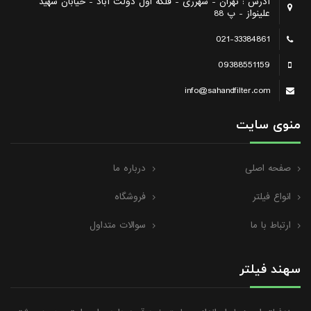
آدرس : تهران - شهرری - فلکه اول دولت آباد - خیابان شهید
علینواز - پ 88
021-33384861
09388551159
info@sahandfilter.com
منوی سایت
صفحه اصلی
درباره ما
انواع فیلتر
فروشگاه
ارتباط با ما
سوالات متداول
سهند فیلتر