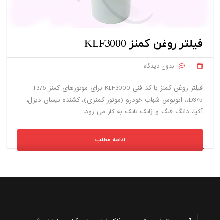
فیلتر روغن کمنز KLF3000
بدون دیدگاه
فیلتر روغن کمنز با کد فنی KLF3000 برای موتورهای کمنز T375
،D375، اتوبوس شهاب خودرو (موتور کمنزی)، کشنده نیسان دیزل،
آکیا، دانگ فنگ و ژانک تانک به کار می رود.
ادامه مطلب