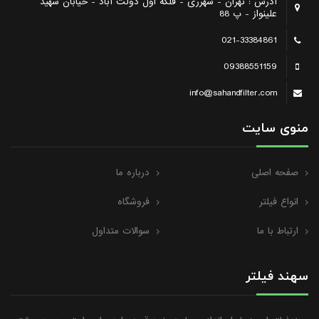
آدرس : تهران - شهرری - فلکه اول دولت آباد - خیابان شهید
علینواز - پ 88
021-33384861
09388551159
info@sahandfilter.com
منوی سایت
صفحه اصلی
درباره ما
انواع فیلتر
فروشگاه
ارتباط با ما
سوالات متداول
سهند فیلتر