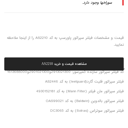
سوراخها وجود دارد.
قیمت و مشخصات فیلتر سپراتور پاورسپ به کد AS2210 را از اینجا ملاحظه
نمایید.
مشاهده قیمت و خرید AS2210
کد فیلتر سپراتور سازنده کمپرسور: 2913021300و2901021300و1613688000
فیلتر سپراتور فلیت گارد(leetguard) به کد AS2446
فیلتر سپراتور مان فیلتر (Mann Filter) به کد 4930152181
فیلتر سپراتور بالدوین (Baldwin) به کد OAS99021
فیلتر سپراتور سوتراس (Sotras) به کد DC3065