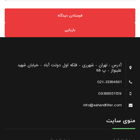
بازیابی
آدرس : تهران - شهرری - فلکه اول دولت آباد - خیابان شهید
علینواز - پ 88
021-33384861
09388551159
info@sahandfilter.com
منوی سایت