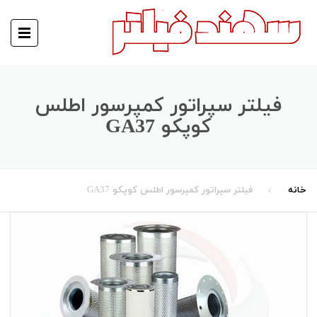
فیلتر سپراتور کمپرسور اطلس
کوپکو GA37
خانه
فیلتر سپراتور کمپرسور اطلس کوپکو GA37