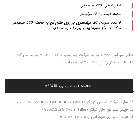
قطر فیلتر : 220 میلیمتر
دهنه فیلتر : 160 میلیمتر
8 عدد سوراخ 20 میلیمتری بر روی فلنج آن به فاصله 330 میلیمتر
مرکز تا مرکز سوراخها بر روی آن وجود دارد.
فیلتر سپراتور GA55 تولید شرکت پاورسپ با کد AS3410 تولید می کند
اطلاعات بیشتر را در لینک مشاهده نمایید.
مشاهده قیمت و خرید AS3410
کد های شرکت اطلس کوپکو:2901056622،1622365600,1622365500
کد فیلتر سپراتور مان فیلتر (Mann Filter) :4930252521
کد فیلتر سپراتور سوتراس (Sotras) :DC3266