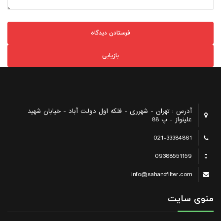
بازیابی
آدرس : تهران - شهرری - فلکه اول دولت آباد - خیابان شهید
علینواز - پ 88
021-33384861
09388551159
info@sahandfilter.com
منوی سایت