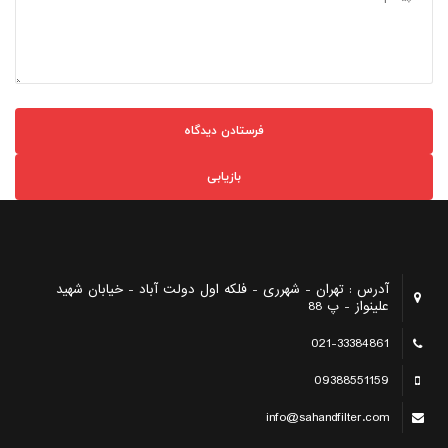
بازیابی
آدرس : تهران - شهرری - فلکه اول دولت آباد - خیابان شهید
علینواز - پ 88
021-33384861
09388551159
info@sahandfilter.com