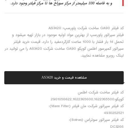
و به فاصله 330 میلیمتر از مرکز سوراخ ها تا مرکز فیلتر وجود دارد.
کد فیلتر GA90 ساخت شرکت پاورسپ: AS3420
فیلتر سپراتور پاورسپ از بهترین مواد اولیه موجود در بازار تهیه میشود و
تحمل 14 بار فشار با 1000 ساعت کارکردمفید را دارد. قیمت خرید فیلتر
سپراتور کمپرسور اطلس کوپکو GA90 ساخت شرکت AS3420 را می توانید در
لینک روبرو مشاهده نمایید.
مشاهده قیمت و خرید AS3420
کد فیلتر ساخت شرکت اطلس
کوپکو:2901056622,1622365600,1622365500
کد فیلتر سپراتور شرکت مان فیلتر (Mann Filter):
4930252521
کد فیلتر سپراتور سوتراس (Sotras):
DC3266