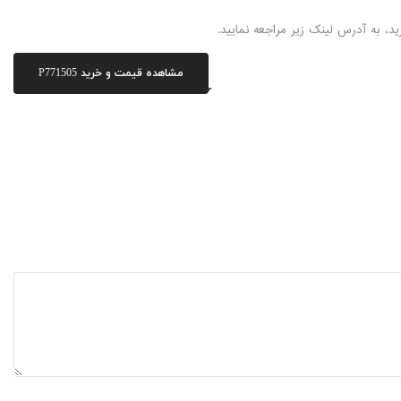
مشاهده قیمت و خرید P771505