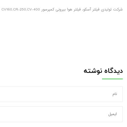
شرکت تولیدی فیلتر آسکو، فیلتر هوا بیرونی کمپرسور CV160,CR-250,CV-400 را با کد فنی P771505 تولید می کند. می توانید جهت مشاهده قیمت به روز ویا خرید، به آدرس لینک زیر مراجعه نمایید.
دیدگاه نوشته