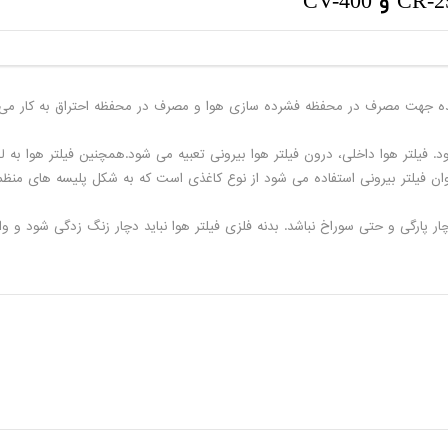
ینده جهت مصرف در محفظه فشرده سازی هوا و مصرف در محفظه احتراق به کار می ر
. فیلتر هوا داخلی، درون فیلتر هوا بیرونی تعبیه می شود.همچنین فیلتر هوا به لح
ای P771505 که در کمپرسور های CV-160 و CR-250 و CV-400 به عنوان فیلتر بیرونی استفاده می شود از نوع کاغذی 
و دچار پارگی و حتی سوراخ نباشد. بدنه فلزی فیلتر هوا نباید دچار زنگ زدگی شود و