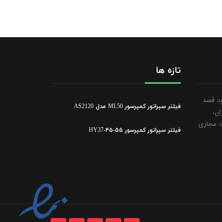
تازه ها
ود قصد
فیلتر سپراتور کمپرسور ML50 مدل AS2120
ان،
ت مجازی
فیلتر سپراتور کمپرسور ۵۵-۴۵-HY37