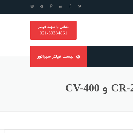
تماس با سهند فیلتر
021-33384861
لیست فیلتر سپراتور