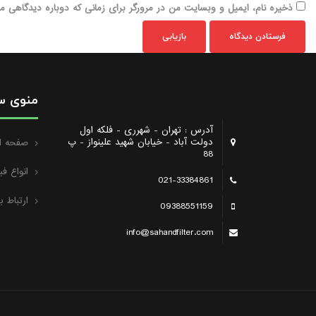
ذخیره نام، ایمیل و وبسایت من در مرورگر برای زمانی که دوباره دیدگاهی می
بازیابی
منوی س
آدرس : تهران - شهرری - فلکه اول
دولت آباد - خیابان شهید علینواز - پ
صفحه ا
88
انواع فی
021-33384861
ارتباط با
09388551159
info@sahandfilter.com