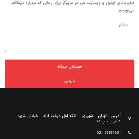
ذخیره نام، ایمیل و وبسایت من در مرورگر برای زمانی که دوباره دیدگاهی
می‌نویسم.
بازیابی
آدرس : تهران - شهرری - فلکه اول دولت آباد - خیابان شهید
علینواز - پ 88
021-33384861