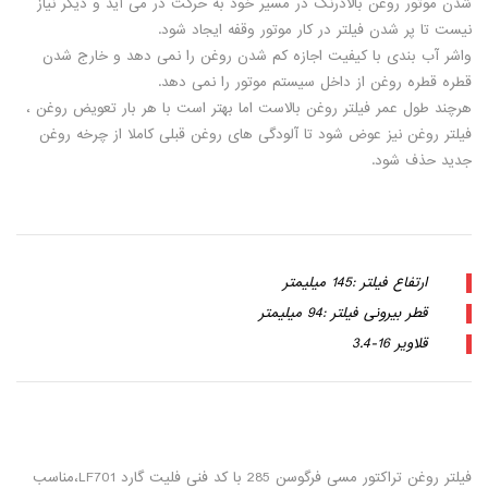
شدن موتور روغن بالادرنگ در مسیر خود به حرکت در می آید و دیگر نیاز
نیست تا پر شدن فیلتر در کار موتور وقفه ایجاد شود.
واشر آب بندی با کیفیت اجازه کم شدن روغن را نمی دهد و خارج شدن
قطره قطره روغن از داخل سیستم موتور را نمی دهد.
هرچند طول عمر فیلتر روغن بالاست اما بهتر است با هر بار تعویض روغن ،
فیلتر روغن نیز عوض شود تا آلودگی های روغن قبلی کاملا از چرخه روغن
جدید حذف شود.
ارتفاع فیلتر :145 میلیمتر
قطر بیرونی فیلتر :94 میلیمتر
قلاویر 16-3.4
فیلتر روغن تراکتور مسی فرگوسن 285 با کد فنی فلیت گارد LF701،مناسب