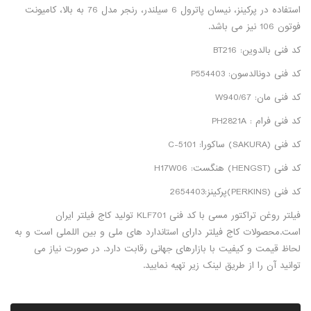
استفاده در پرکینز، نیسان پاترول 6 سیلندر، رنجر مدل 76 به بالا، کامیونت
فوتون 106 نیز می باشد.
کد فنی بالدوین: BT216
کد فنی دونالدسون: P554403
کد فنی مان: W940/67
کد فنی فرام : PH2821A
کد فنی (SAKURA) ساکورا: C-5101
کد فنی (HENGST) هنگست: H17W06
کد فنی (PERKINS)پرکینز:2654403
فیلتر روغن تراکتور مسی با کد فنی KLF701 تولید کاج فیلتر ایران
است.محصولات کاج فیلتر دارای استاندارد های ملی و بین اللملی است و به
لحاظ قیمت و کیفیت با بازارهای جهانی رقابت دارد. در صورت نیاز می
توانید آن را از طریق لینک زیر تهیه نمایید.