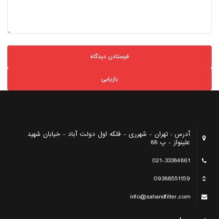
بازیابی
آدرس : تهران - شهرری - فلکه اول دولت آباد - خیابان شهید
علینواز - پ 88
021-33384861
09388551159
info@sahandfilter.com